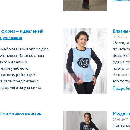
 форма — идеальный
Вязаны
18.09.2017
х учеников
Одежда 
 наболевший вопрос для
почетное
учеников. Ведь костюм
Вязаные 
лько идеально
одинако
аниям учебного
прогулок
 самому ребенку. В
Что же т
т свои предписания,
его поп
 формы для учащихся.
Подробн
аными трикотажными
Модные 
04.09.2017
Наступил