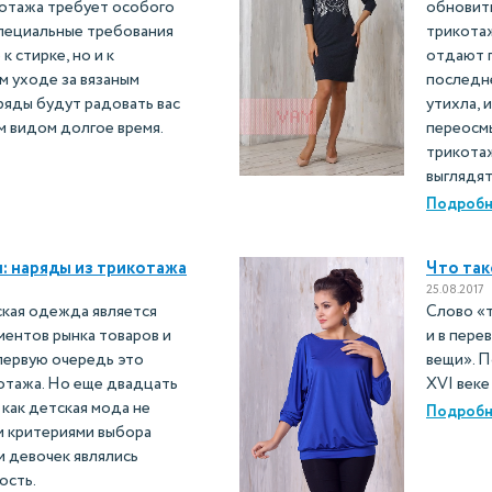
котажа требует особого
обновит
пециальные требования
трикотаж
к стирке, но и к
отдают 
м уходе за вязаным
последне
яды будут радовать вас
утихла, 
 видом долгое время.
переосмы
трикотаж
выглядят
Подробн
: наряды из трикотажа
Что так
25.08.2017
ская одежда является
Слово «
ментов рынка товаров и
и в пере
 первую очередь это
вещи». П
котажа. Но еще двадцать
XVI веке
 как детская мода не
Подробн
и критериями выбора
и девочек являлись
ость.