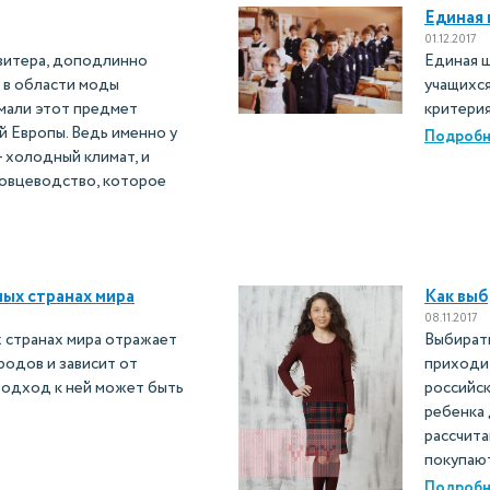
Единая
01.12.2017
свитера, доподлинно
Единая 
 в области моды
учащихся
мали этот предмет
критери
 Европы. Ведь именно у
Подробн
— холодный климат, и
 овцеводство, которое
ых странах мира
Как вы
08.11.2017
 странах мира отражает
Выбират
одов и зависит от
приходит
Подход к ней может быть
российск
ребенка
рассчита
покупают
Подробн