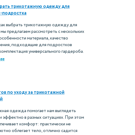
рать трикотажную одежду для
и-подростка
 как выбрать трикотажную одежду для
 мы предлагаем рассмотреть с нескольких
особенности материала, качество
ления, подходящие для подростков
комплектация универсального гардероба.
ее
тов по уходу за трикотажной
й
жная одежда помогает нам выглядеть
и эффектно в разных ситуациях. При этом
печивает комфорт: практически не
уютно облегает тело, отлично садится