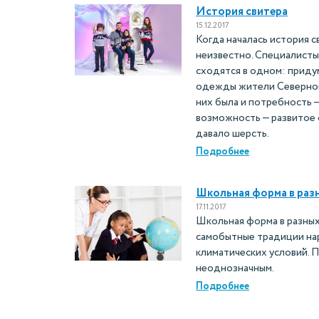
История свитера
15.12.2017
Когда началась история 
неизвестно. Специалисты
сходятся в одном: приду
одежды жители Северной
них была и потребность 
возможность — развитое
давало шерсть.
Подробнее
Школьная форма в разн
17.11.2017
Школьная форма в разных
самобытные традиции нар
климатических условий. 
неоднозначным.
Подробнее