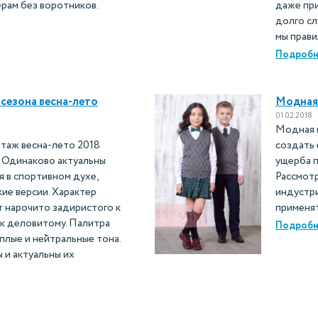
ерам без воротников.
даже пр
долго сл
мы прави
Подробн
сезона весна-лето
Модная 
01.02.2018
Модная 
таж весна-лето 2018
создать 
 Одинаково актуальны
ущерба 
я в спортивном духе,
Рассмот
ие версии. Характер
индустр
т нарочито задиристого к
применят
 к деловитому. Палитра
Подробн
плые и нейтральные тона.
и актуальны их