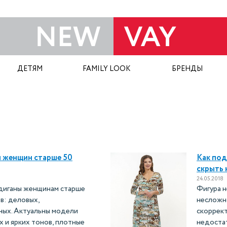
ДЕТЯМ
FAMILY LOOK
БРЕНДЫ
 женщин старше 50
Как под
скрыть 
24.05.2018
рдиганы женщинам старше
Фигура н
в: деловых,
несложн
ных. Актуальны модели
скоррект
х и ярких тонов, плотные
недостат