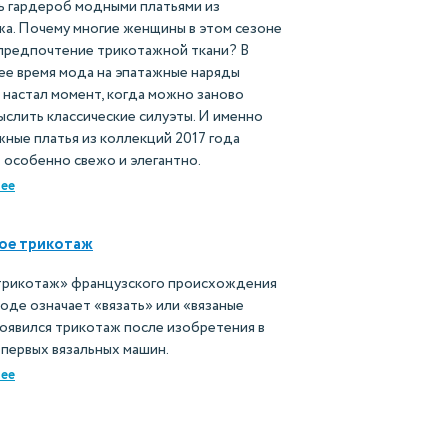
ь гардероб модными платьями из
а. Почему многие женщины в этом сезоне
предпочтение трикотажной ткани? В
е время мода на эпатажные наряды
и настал момент, когда можно заново
слить классические силуэты. И именно
ные платья из коллекций 2017 года
 особенно свежо и элегантно.
ее
ое трикотаж
трикотаж» французского происхождения
воде означает «вязать» или «вязаные
оявился трикотаж после изобретения в
 первых вязальных машин.
ее