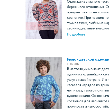
Одежда из вязаного три
бережного отношения. С
предъявляются не только 
хранению. При правильно
трикотажем, любимые нар
своим идеальным внешним
Подробнее
Рынок детской одежды
01.09.2017
В настоящий момент дет
одним из крупнейших сег
услуг в нашей стране. И в
касается нарядов из три
лет назад такого понятия
существовало. Основным
костюмов для мальчиков 
прочность и износостойк