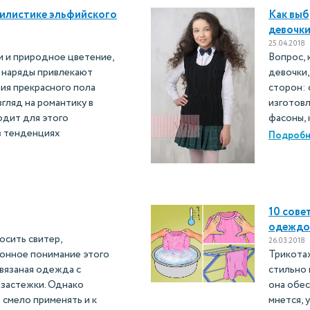
илистике эльфийского
Как выб
девочк
25.04.2018
 и природное цветение,
Вопрос,
 наряды привлекают
девочки,
ния прекрасного пола
сторон: 
гляд на романтику в
изготов
дит для этого
фасоны, 
в тенденциях
Подробн
10 сове
одеждо
осить свитер,
26.03.2018
ионное понимание этого
Трикота
 вязаная одежда с
стильно 
 застежки. Однако
она обес
смело применять и к
мнется, 