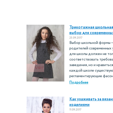
Трикотажная школьная
выбор для современны
25.09.2017
Выбор школьной формы —
родителей современных 
для школы должен не то
соответствовать требов
заведения, но и нравиться
каждой школе существую
регламентирующие фасон
Подробнее
Как ухаживать за вяз
изделиями
11.09.2017