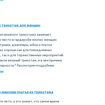
й трикотаж для женщин
из вязаного трикотажа занимает
 место в гардеробе многих женщин.
туники, джемперы, юбки и платья
во хороши как для повседневных
, так и для торжественных мероприятий.
акое вязаный трикотаж, и в чем причина
улярности? Рассмотрим подробнее.
ее
женские платья из трикотажа
о лето, а это значит, что самое время