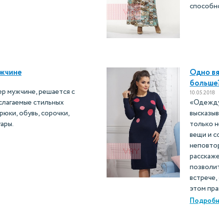
способн
ужчине
Одно вя
больше
тер мужчине, решается с
10.05.2018
 слагаемые стильных
«Одежду 
юки, обувь, сорочки,
высказыв
ары.
только 
вещи и с
неповтор
расскаже
позволит
встрече,
этом пр
Подробн