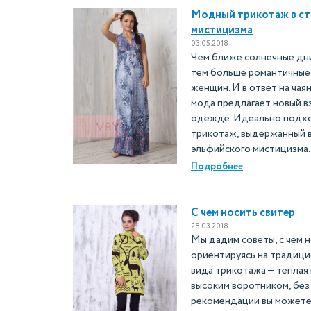
Модный трикотаж в ст
мистицизма
03.05.2018
Чем ближе солнечные дни
тем больше романтичные
женщин. И в ответ на чая
мода предлагает новый вз
одежде. Идеально подхо
трикотаж, выдержанный 
эльфийского мистицизма.
Подробнее
С чем носить свитер
28.03.2018
Мы дадим советы, с чем н
ориентируясь на традиц
вида трикотажа — теплая
высоким воротником, без
рекомендации вы можете 