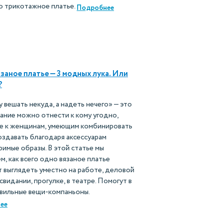
о трикотажное платье.
Подробнее
заное платье — 3 модных лука. Или
?
вешать некуда, а надеть нечего» — это
ание можно отнести к кому угодно,
не к женщинам, умеющим комбинировать
оздавать благодаря аксессуарам
имые образы. В этой статье мы
м, как всего одно вязаное платье
 выглядеть уместно на работе, деловой
 свидании, прогулке, в театре. Помогут в
авильные вещи-компаньоны.
ее