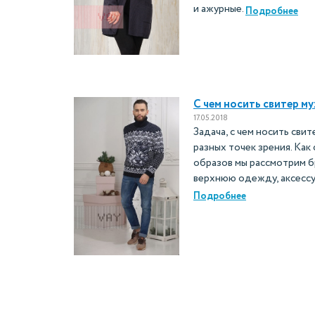
и ажурные.
Подробнее
С чем носить свитер м
17.05.2018
Задача, с чем носить сви
разных точек зрения. Как
образов мы рассмотрим бр
верхнюю одежду, аксессу
Подробнее