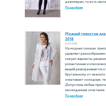
джемперам, то есть свит
Подробнее
Модный трикотаж для 
2018
21.03.2018
На модных показах трико
удивляет разнообразием.
кэжуал-варианты, решени
романтичные и классическ
вещей разворачивается о
брутальному, от нежного
охватывает холодные, те
Допустимы любые принты 
неожиданные сочетания.
Подробнее