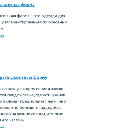
 школьная форма
школьная форма — это одежда для
, регламентированная по основным
ям
ее
брать школьную форму
ь школьную форму периодически
ся каждой семье, где есть ученик:
ий климат предполагает наличие у
 довольно большого гардероба,
нного на разные сезоны, и многие
 его частями.
ее