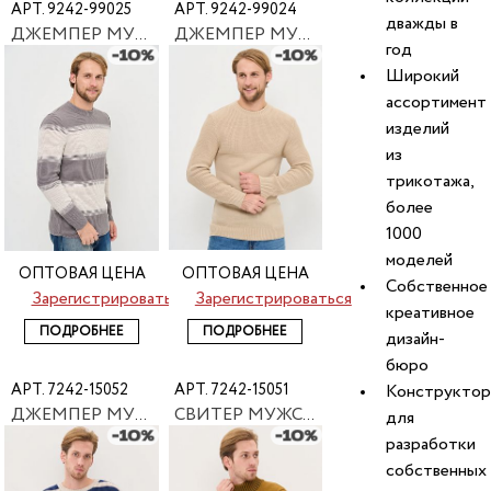
АРТ. 9242-99025
АРТ. 9242-99024
дважды в
ДЖЕМПЕР МУЖСКОЙ NEWVAY 9242-99025
ДЖЕМПЕР МУЖСКОЙ NEWVAY 9242-99024
год
Широкий
ассортимент
изделий
из
трикотажа,
более
1000
моделей
ОПТОВАЯ ЦЕНА
ОПТОВАЯ ЦЕНА
Собственное
Зарегистрироваться
Зарегистрироваться
креативное
ПОДРОБНЕЕ
ПОДРОБНЕЕ
дизайн-
бюро
АРТ. 7242-15052
АРТ. 7242-15051
Конструктор
ДЖЕМПЕР МУЖСКОЙ BE YOU 7242-15052
СВИТЕР МУЖСКОЙ BE YOU 7242-15051
для
разработки
собственных