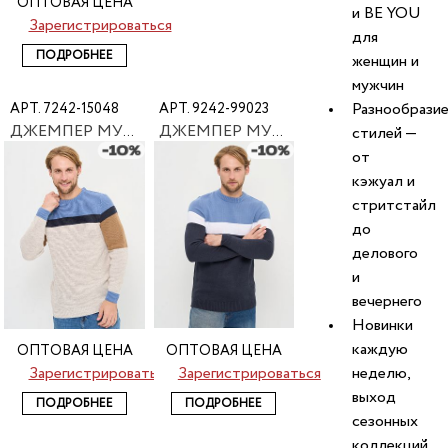
ОПТОВАЯ ЦЕНА
и BE YOU
Зарегистрироваться
для
ПОДРОБНЕЕ
женщин и
мужчин
Разнообрази
АРТ. 7242-15048
АРТ. 9242-99023
ДЖЕМПЕР МУЖСКОЙ BE YOU 7242-15048
ДЖЕМПЕР МУЖСКОЙ NEWVAY 9242-99023
стилей —
от
кэжуал и
стритстайл
до
делового
и
вечернего
Новинки
каждую
ОПТОВАЯ ЦЕНА
ОПТОВАЯ ЦЕНА
Зарегистрироваться
Зарегистрироваться
неделю,
выход
ПОДРОБНЕЕ
ПОДРОБНЕЕ
сезонных
коллекций