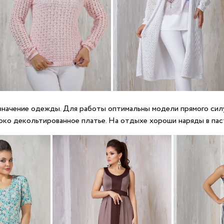
азначение одежды. Для работы оптимальны модели прямого сил
око декольтированное платье. На отдыхе хороши наряды в пас