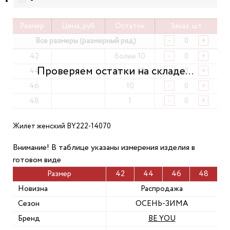
-
Размер
Цена, руб
Остаток
Заказ, шт
Все размеры (размерный ряд)
-
+
42
более 10
-
+
44
более 10
-
+
46
10
-
+
48
1
-
+
Жилет женский BY222-14070
Внимание! В таблице указаны измерения изделия в
готовом виде
Размер
42
44
46
48
Новизна
Распродажа
Сезон
ОСЕНЬ-ЗИМА
Бренд
BE YOU