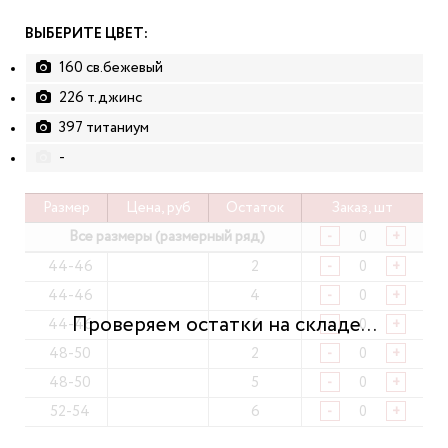
ВЫБЕРИТЕ ЦВЕТ:
160 св.бежевый
226 т.джинс
397 титаниум
-
Размер
Цена, руб
Остаток
Заказ, шт
Все размеры (размерный ряд)
-
+
44-46
2
-
+
44-46
4
-
+
44-46
6
-
+
48-50
2
-
+
48-50
5
-
+
52-54
6
-
+