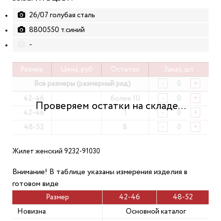
26/07 голубая сталь
8800550 т.синий
-
Размер
Цена, руб
Остаток
Заказ, шт
Все размеры (размерный ряд)
-
+
42-46
более 10
-
+
42-46
1
-
+
48-52
8
-
+
Жилет женский 9232-91030
Внимание! В таблице указаны измерения изделия в
готовом виде
Размер
42-46
48-52
Новизна
Основной каталог