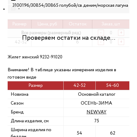
3100196/30854/30865 голубой/св.деним/морская лагуна
-
Размер
Цена, руб
Остаток
Заказ, шт
Все размеры (размерный ряд)
-
+
42-52
6
-
+
Жилет женский 9232-91020
Внимание! В таблице указаны измерения изделия в
готовом виде
Размер
42-52
54-60
Новизна
Основной каталог
Сезон
ОСЕНЬ-ЗИМА
Бренд
NEWVAY
Длина изделия, см
75
Ширина изделия по
54
62
бедрам