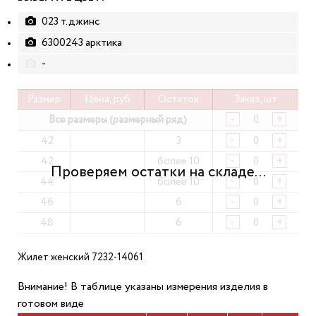
023 т.джинс
6300243 арктика
-
Размер
Цена, руб
Остаток
Заказ, шт
Все размеры (размерный ряд)
-
+
42
3
-
+
42
более 10
-
+
44
более 10
-
+
46
6
-
+
48
6
-
+
Жилет женский 7232-14061
Внимание! В таблице указаны измерения изделия в
готовом виде