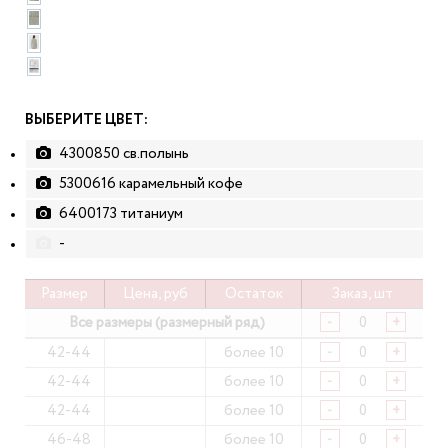
ВЫБЕРИТЕ ЦВЕТ:
4300850 св.полынь
5300616 карамельный кофе
6400173 титаниум
-
Размер
Цена, руб
Остаток
Заказ, шт
Все размеры (размерный ряд)
-
+
42-44
более 10
-
+
42-44
более 10
-
+
42-44
более 10
-
+
46-48
более 10
-
+