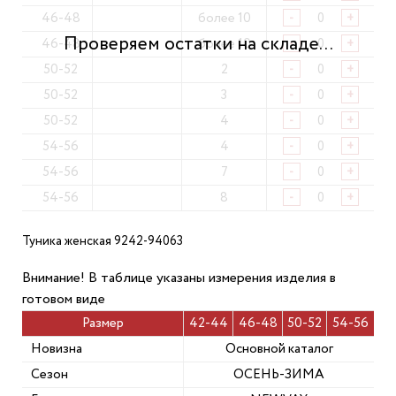
46-48
более 10
-
+
46-48
более 10
-
+
50-52
2
-
+
50-52
3
-
+
50-52
4
-
+
54-56
4
-
+
54-56
7
-
+
54-56
8
-
+
Туника женская 9242-94063
Внимание! В таблице указаны измерения изделия в
готовом виде
Размер
42-44
46-48
50-52
54-56
Новизна
Основной каталог
Сезон
ОСЕНЬ-ЗИМА