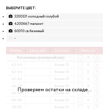
ВЫБЕРИТЕ ЦВЕТ:
3200331 холодный голубой
4200667 малахит
60010 св.бежевый
-
Размер
Цена, руб
Остаток
Заказ, шт
Все размеры (размерный ряд)
-
+
42-44
более 10
-
+
42-44
более 10
-
+
42-44
более 10
-
+
46-48
более 10
-
+
46-48
более 10
-
+
46-48
более 10
-
+
50-52
более 10
-
+