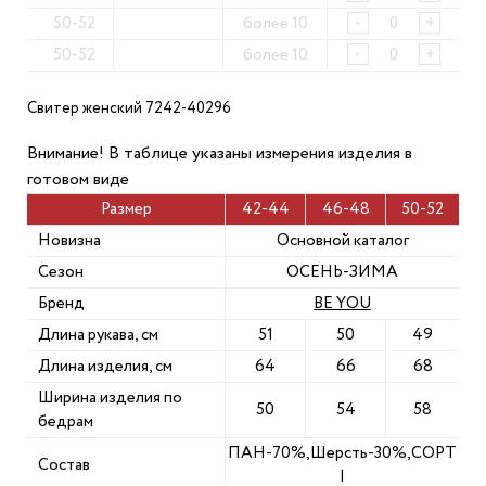
50-52
более 10
-
+
50-52
более 10
-
+
Свитер женский 7242-40296
Внимание! В таблице указаны измерения изделия в
готовом виде
Размер
42-44
46-48
50-52
Новизна
Основной каталог
Сезон
ОСЕНЬ-ЗИМА
Бренд
BE YOU
Длина рукава, см
51
50
49
Длина изделия, см
64
66
68
Ширина изделия по
50
54
58
бедрам
ПАН-70%,Шерсть-30%,СОРТ
Состав
I