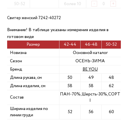
50-52
более 10
-
+
Свитер женский 7242-40272
Внимание! В таблице указаны измерения изделия в
готовом виде
Размер
42-44
46-48
50-52
Новизна
Основной каталог
Сезон
ОСЕНЬ-ЗИМА
Бренд
BE YOU
Длина рукава, см
50
49
48
Длина изделия, см
58
58
62
ПАН-70%,Шерсть-30%,СОРТ
Состав
I
Ширина изделия по
52
56
60
линии груди