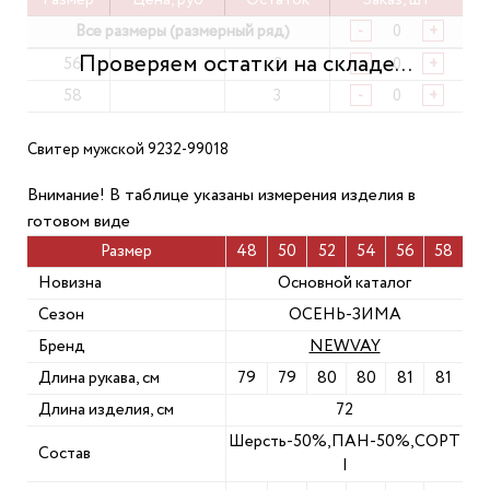
Все размеры (размерный ряд)
-
+
56
2
-
+
58
3
-
+
Свитер мужской 9232-99018
Внимание! В таблице указаны измерения изделия в
готовом виде
Размер
48
50
52
54
56
58
Новизна
Основной каталог
Сезон
ОСЕНЬ-ЗИМА
Бренд
NEWVAY
Длина рукава, см
79
79
80
80
81
81
Длина изделия, см
72
Шерсть-50%,ПАН-50%,СОРТ
Состав
I