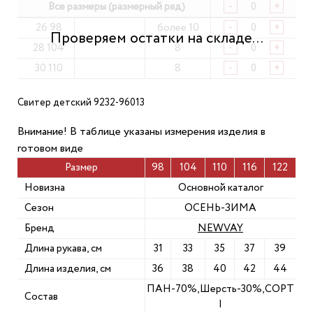
Все размеры (размерный ряд)
-
+
26 98
более 10
-
+
28 104
8
-
+
30 110
8
-
+
Свитер детский 9232-96013
Внимание! В таблице указаны измерения изделия в
готовом виде
Размер
98
104
110
116
122
Новизна
Основной каталог
Сезон
ОСЕНЬ-ЗИМА
Бренд
NEWVAY
Длина рукава, см
31
33
35
37
39
Длина изделия, см
36
38
40
42
44
ПАН-70%,Шерсть-30%,СОРТ
Состав
I