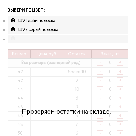
ВЫБЕРИТЕ ЦВЕТ:
Ш91 лайм полоска
Ш92 серый полоска
-
Размер
Цена, руб
Остаток
Заказ, шт
Все размеры (размерный ряд)
-
+
42
более 10
-
+
42
9
-
+
44
10
-
+
44
6
-
+
46
3
-
+
46
5
-
+
48
7
-
+
50
6
-
+