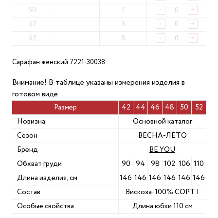
50
7
-
+
52
3
-
+
52
8
-
+
Сарафан женский 7221-30038
Внимание! В таблице указаны измерения изделия в
готовом виде
Размер
42
44
46
48
50
52
Новизна
Основной каталог
Сезон
ВЕСНА-ЛЕТО
Бренд
BE YOU
Обхват груди
90
94
98
102
106
110
Длина изделия, см
146
146
146
146
146
146
Состав
Вискоза-100% СОРТ I
Особые свойства
Длина юбки 110 см