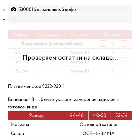
5300616 карамельный кофе
-
Размер
Цена, руб
Остаток
Заказ, шт
Все размеры (размерный ряд)
-
+
44-46
более 10
-
+
48-50
более 10
-
+
52-54
более 10
-
+
Платье женское 9232-92011
Внимание! В таблице указаны измерения изделия в
готовом виде
Размер
44-46
48-50
52-54
Новизна
Основной каталог
Сезон
ОСЕНЬ-ЗИМА