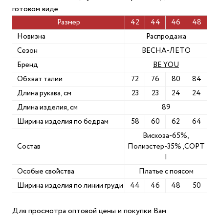
готовом виде
Размер
42
44
46
48
Новизна
Распродажа
Сезон
ВЕСНА-ЛЕТО
Бренд
BE YOU
Обхват талии
72
76
80
84
Длина рукава, см
23
23
24
24
Длина изделия, см
89
Ширина изделия по бедрам
58
60
62
64
Вискоза-65%,
Состав
Полиэстер-35% ,СОРТ
I
Особые свойства
Платье с поясом
Ширина изделия по линии груди
44
46
48
50
Для просмотра оптовой цены и покупки Вам