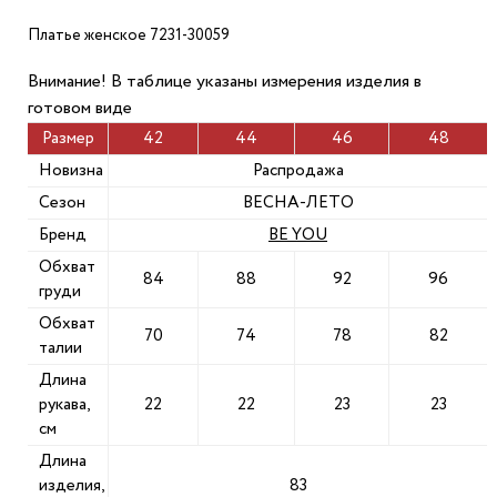
Платье женское 7231-30059
Внимание! В таблице указаны измерения изделия в
готовом виде
Размер
42
44
46
48
Новизна
Распродажа
Сезон
ВЕСНА-ЛЕТО
Бренд
BE YOU
Обхват
84
88
92
96
груди
Обхват
70
74
78
82
талии
Длина
рукава,
22
22
23
23
см
Длина
изделия,
83