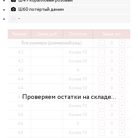
Ш49 коралловый розовый
Ш60 потёртый деним
-
Размер
Цена, руб
Остаток
Заказ, шт
Все размеры (размерный ряд)
-
+
42
более 10
-
+
42
более 10
-
+
42
6
-
+
44
более 10
-
+
44
более 10
-
+
44
7
-
+
46
более 10
-
+
46
более 10
-
+
46
5
-
+
48
более 10
-
+