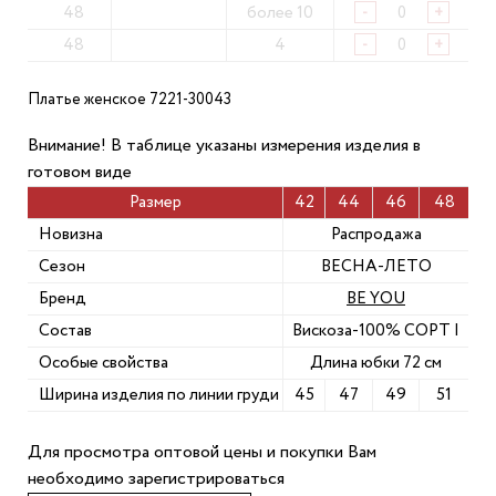
48
более 10
-
+
48
4
-
+
Платье женское 7221-30043
Внимание! В таблице указаны измерения изделия в
готовом виде
Размер
42
44
46
48
Новизна
Распродажа
Сезон
ВЕСНА-ЛЕТО
Бренд
BE YOU
Состав
Вискоза-100% СОРТ I
Особые свойства
Длина юбки 72 см
Ширина изделия по линии груди
45
47
49
51
Для просмотра оптовой цены и покупки Вам
необходимо зарегистрироваться