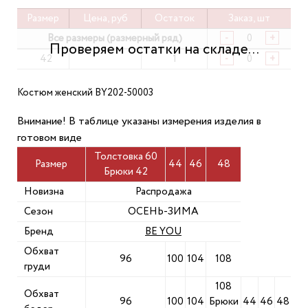
Размер
Цена, руб
Остаток
Заказ, шт
Все размеры (размерный ряд)
-
+
42
1
-
+
Костюм женский BY202-50003
Внимание! В таблице указаны измерения изделия в
готовом виде
Толстовка 60
Размер
44
46
48
Брюки 42
Новизна
Распродажа
Сезон
ОСЕНЬ-ЗИМА
Бренд
BE YOU
Обхват
96
100
104
108
груди
108
Обхват
96
100
104
Брюки
44
46
48