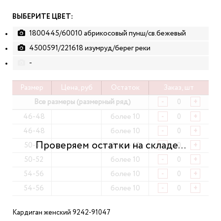
ВЫБЕРИТЕ ЦВЕТ:
1800445/60010 абрикосовый пунш/св.бежевый
4500591/221618 изумруд/берег реки
-
Размер
Цена, руб
Остаток
Заказ, шт
Все размеры (размерный ряд)
-
+
46-48
более 10
-
+
46-48
более 10
-
+
50-52
более 10
-
+
50-52
более 10
-
+
54-56
более 10
-
+
54-56
более 10
-
+
Кардиган женский 9242-91047