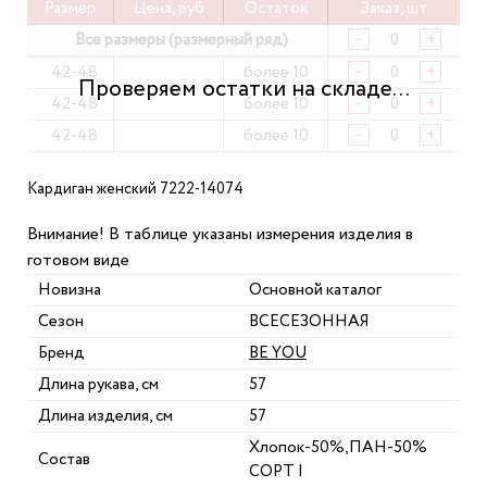
Размер
Цена, руб
Остаток
Заказ, шт
Все размеры (размерный ряд)
-
+
42-48
более 10
-
+
42-48
более 10
-
+
42-48
более 10
-
+
Кардиган женский 7222-14074
Внимание! В таблице указаны измерения изделия в
готовом виде
Новизна
Основной каталог
Сезон
ВСЕСЕЗОННАЯ
Бренд
BE YOU
Длина рукава, см
57
Длина изделия, см
57
Хлопок-50%,ПАН-50%
Состав
СОРТ I