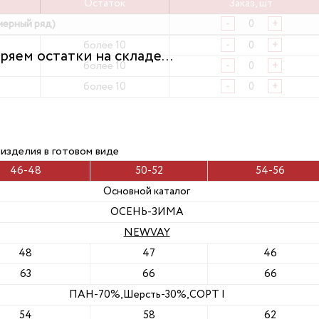
Остаток
Заказ, шт
мерный ряд)
-
+
более 10
-
+
более 10
-
+
более 10
-
+
 изделия в готовом виде
46-48
50-52
54-56
Основной каталог
ОСЕНЬ-ЗИМА
NEWVAY
48
47
46
63
66
66
ПАН-70%,Шерсть-30%,СОРТ I
54
58
62