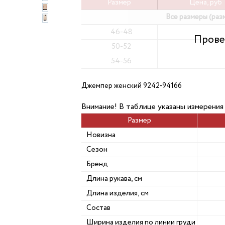
Размер
Цена, руб
Все размеры (раз
46-48
50-52
54-56
Джемпер женский 9242-94166
Внимание! В таблице указаны измерения
Размер
Новизна
Сезон
Бренд
Длина рукава, см
Длина изделия, см
Состав
Ширина изделия по линии груди