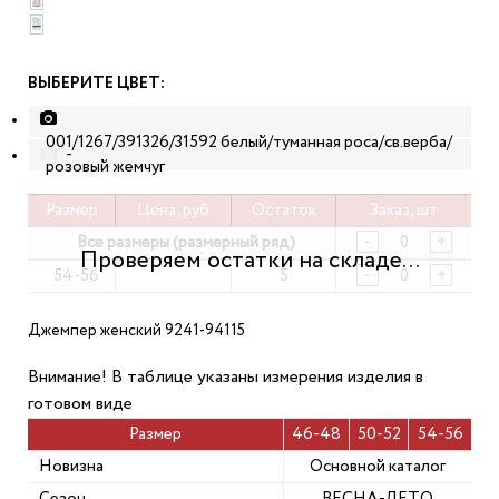
ВЫБЕРИТЕ ЦВЕТ:
001/1267/391326/31592 белый/туманная роса/св.верба/
-
розовый жемчуг
Размер
Цена, руб
Остаток
Заказ, шт
Все размеры (размерный ряд)
-
+
54-56
5
-
+
Джемпер женский 9241-94115
Внимание! В таблице указаны измерения изделия в
готовом виде
Размер
46-48
50-52
54-56
Новизна
Основной каталог
Сезон
ВЕСНА-ЛЕТО