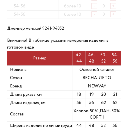
54-56
более 10
-
+
54-56
более 10
-
+
Джемпер женский 9241-94052
Внимание! В таблице указаны измерения изделия в
готовом виде
42-
46-
50-
54-
Размер
44
48
52
56
Новизна
Основной каталог
Сезон
ВЕСНА-ЛЕТО
Бренд
NEWVAY
Длина рукава, см
18
19
20
21
Длина изделия, см
56
56
62
62
Хлопок-50%,ПАН-50%
Состав
СОРТ I
Ширина изделия по линии груди
44
48
52
56