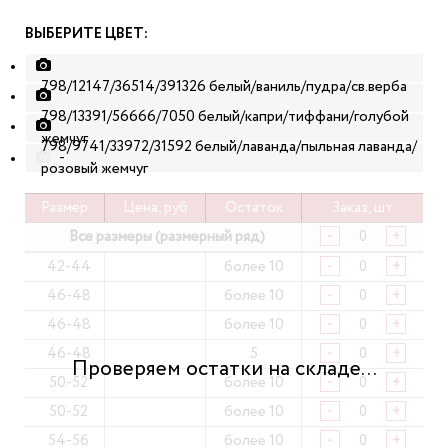
ВЫБЕРИТЕ ЦВЕТ:
798/12147/36514/391326 белый/ваниль/пудра/св.верба
798/13391/56666/7050 белый/капри/тиффани/голубой
жемчуг
798/9741/33972/31592 белый/лаванда/пыльная лаванда/
-
розовый жемчуг
Размер
Цена, руб
Остаток
Заказ, шт
Все размеры (размерный ряд)
-
+
42-44
более 10
-
+
46-48
более 10
-
+
46-48
более 10
-
+
46-48
5
-
+
50-52
более 10
-
+
50-52
более 10
-
+
54-56
более 10
-
+