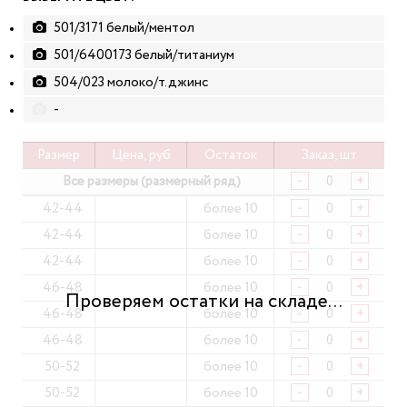
501/3171 белый/ментол
501/6400173 белый/титаниум
504/023 молоко/т.джинс
-
Размер
Цена, руб
Остаток
Заказ, шт
Все размеры (размерный ряд)
-
+
42-44
более 10
-
+
42-44
более 10
-
+
42-44
более 10
-
+
46-48
более 10
-
+
46-48
более 10
-
+
46-48
более 10
-
+
50-52
более 10
-
+
50-52
более 10
-
+