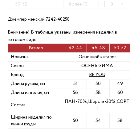
50-52
более 10
-
+
Джемпер женский 7242-40258
Внимание! В таблице указаны измерения изделия в
готовом виде
Размер
42-44
46-48
50-52
Новизна
Основной каталог
Сезон
ОСЕНЬ-ЗИМА
Бренд
BE YOU
Длина рукава, см
51
50
49
Длина изделия, см
56
58
60
ПАН-70%,Шерсть-30%,СОРТ
Состав
I
Ширина изделия по
50
54
58
линии груди