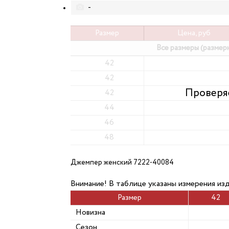
-
Размер
Цена, руб
Все размеры (размер
42
42
42
44
46
48
Джемпер женский 7222-40084
Внимание! В таблице указаны измерения изд
Размер
42
Новизна
Сезон