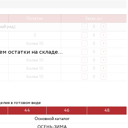
Остаток
Заказ, шт
ный ряд)
-
+
2
-
+
более 10
-
+
6
-
+
более 10
-
+
более 10
-
+
более 10
-
+
елия в готовом виде
44
46
48
Основной каталог
ОСЕНЬ-ЗИМА