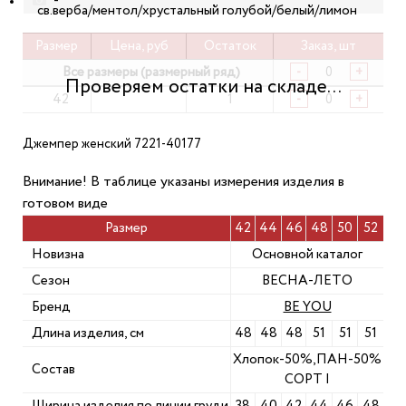
-
св.верба/ментол/хрустальный голубой/белый/лимон
Размер
Цена, руб
Остаток
Заказ, шт
Все размеры (размерный ряд)
-
+
42
1
-
+
Джемпер женский 7221-40177
Внимание! В таблице указаны измерения изделия в
готовом виде
Размер
42
44
46
48
50
52
Новизна
Основной каталог
Сезон
ВЕСНА-ЛЕТО
Бренд
BE YOU
Длина изделия, см
48
48
48
51
51
51
Хлопок-50%,ПАН-50%
Состав
СОРТ I
Ширина изделия по линии груди
38
40
42
44
46
48