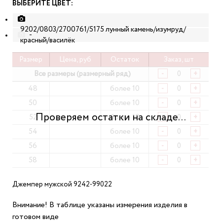
ВЫБЕРИТЕ ЦВЕТ:
9202/0803/2700761/5175 лунный камень/изумруд/
-
красный/василёк
Размер
Цена, руб
Остаток
Заказ, шт
Все размеры (размерный ряд)
-
+
48
более 10
-
+
50
более 10
-
+
52
более 10
-
+
54
более 10
-
+
56
более 10
-
+
58
более 10
-
+
Джемпер мужской 9242-99022
Внимание! В таблице указаны измерения изделия в
готовом виде