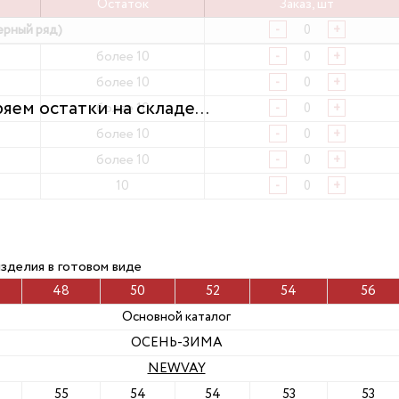
Остаток
Заказ, шт
ерный ряд)
-
+
более 10
-
+
более 10
-
+
более 10
-
+
более 10
-
+
более 10
-
+
10
-
+
изделия в готовом виде
48
50
52
54
56
Основной каталог
ОСЕНЬ-ЗИМА
NEWVAY
55
54
54
53
53