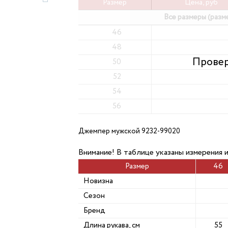
Размер
Цена, руб
Все размеры (разм
46
48
50
52
54
56
Джемпер мужской 9232-99020
Внимание! В таблице указаны измерения 
Размер
46
Новизна
Сезон
Бренд
Длина рукава, см
55