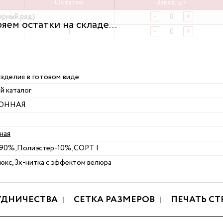
Остаток
Заказ, шт
ерный ряд)
-
+
1
-
+
изделия в готовом виде
й каталог
ЗОННАЯ
ная
90%,Полиэстер-10%,СОРТ I
юкс, 3х-нитка с эффектом велюра
УДНИЧЕСТВА
СЕТКА РАЗМЕРОВ
ПЕЧАТЬ С