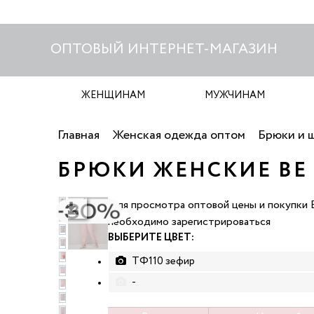
ОПТОВЫЙ ИНТЕРНЕТ-МАГАЗИН
ЖЕНЩИНАМ
МУЖЧИНАМ
Главная
Женская одежда оптом
Брюки и 
БРЮКИ ЖЕНСКИЕ BE Y
Для просмотра оптовой цены и покупки 
качать фото
необходимо зарегистрироваться
ВЫБЕРИТЕ ЦВЕТ:
ТФ110 зефир
-